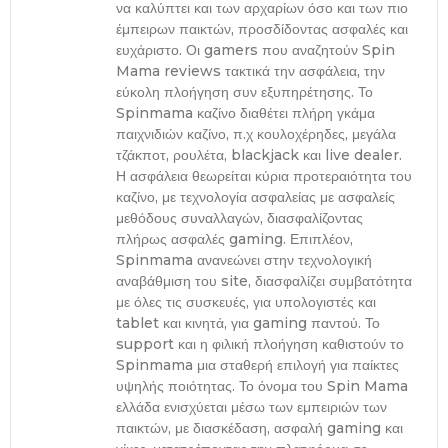
να καλύπτει και των αρχαρίων όσο και των πιο
έμπειρων παικτών, προσδίδοντας ασφαλές και
ευχάριστο. Οι gamers που αναζητούν Spin
Mama reviews τακτικά την ασφάλεια, την
εύκολη πλοήγηση συν εξυπηρέτησης. Το
Spinmama καζίνο διαθέτει πλήρη γκάμα
παιχνιδιών καζίνο, π.χ κουλοχέρηδες, μεγάλα
τζάκποτ, ρουλέτα, blackjack και live dealer.
Η ασφάλεια θεωρείται κύρια προτεραιότητα του
καζίνο, με τεχνολογία ασφαλείας με ασφαλείς
μεθόδους συναλλαγών, διασφαλίζοντας
πλήρως ασφαλές gaming. Επιπλέον,
Spinmama ανανεώνει στην τεχνολογική
αναβάθμιση του site, διασφαλίζει συμβατότητα
με όλες τις συσκευές, για υπολογιστές και
tablet και κινητά, για gaming παντού. Το
support και η φιλική πλοήγηση καθιστούν το
Spinmama μια σταθερή επιλογή για παίκτες
υψηλής ποιότητας. Το όνομα του Spin Mama
ελλάδα ενισχύεται μέσω των εμπειριών των
παικτών, με διασκέδαση, ασφαλή gaming και