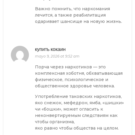
Важно помнить, что наркомания
лечится, а также реабилитация
одаривает шансище на новую жизнь.
купить кокаин
mayo 9, 2026 at 9:52 am
Порча через наркотиков — это
комплексная хоботня, обхватывающая
физическое, психологическое и
общественное здоровье человека.
Употребление таковских наркотиков,
яко снежок, мефедрон, ямба, «шишки»
чи «бошки», может огласить к
неконвертируемым следствиям как
чтобы организма,
яко равно чтобы общества на целом.