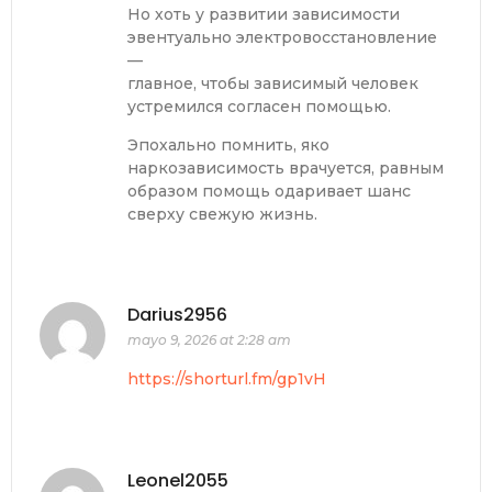
Но хоть у развитии зависимости
эвентуально электровосстановление
—
главное, чтобы зависимый человек
устремился согласен помощью.
Эпохально помнить, яко
наркозависимость врачуется, равным
образом помощь одаривает шанс
сверху свежую жизнь.
Darius2956
mayo 9, 2026 at 2:28 am
https://shorturl.fm/gp1vH
Leonel2055