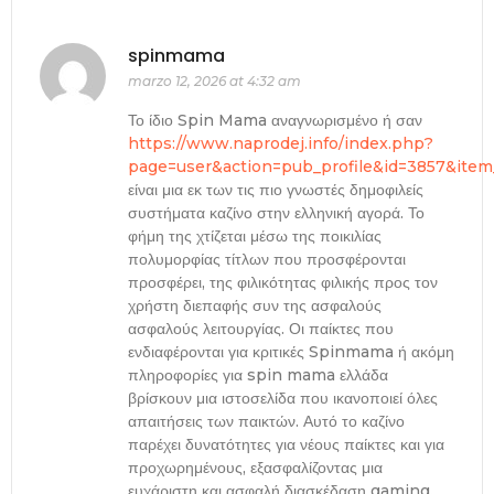
spinmama
marzo 12, 2026 at 4:32 am
Το ίδιο Spin Mama αναγνωρισμένο ή σαν
https://www.naprodej.info/index.php?
page=user&action=pub_profile&id=3857&item
είναι μια εκ των τις πιο γνωστές δημοφιλείς
συστήματα καζίνο στην ελληνική αγορά. Το
φήμη της χτίζεται μέσω της ποικιλίας
πολυμορφίας τίτλων που προσφέρονται
προσφέρει, της φιλικότητας φιλικής προς τον
χρήστη διεπαφής συν της ασφαλούς
ασφαλούς λειτουργίας. Οι παίκτες που
ενδιαφέρονται για κριτικές Spinmama ή ακόμη
πληροφορίες για spin mama ελλάδα
βρίσκουν μια ιστοσελίδα που ικανοποιεί όλες
απαιτήσεις των παικτών. Αυτό το καζίνο
παρέχει δυνατότητες για νέους παίκτες και για
προχωρημένους, εξασφαλίζοντας μια
ευχάριστη και ασφαλή διασκέδαση gaming.