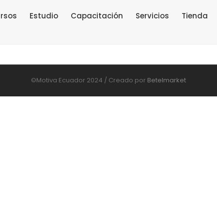
rsos
Estudio
Capacitación
Servicios
Tienda
©Motiva Ecuador 2024 / Creado por
Betelmarket